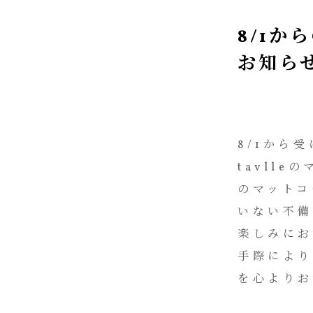
8/1
お知ら
8/1から
tavlle
のマットコ
いない不
楽しみにお
手際によ
を心よりお