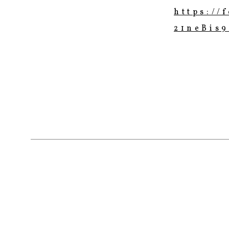
https://
21neBis