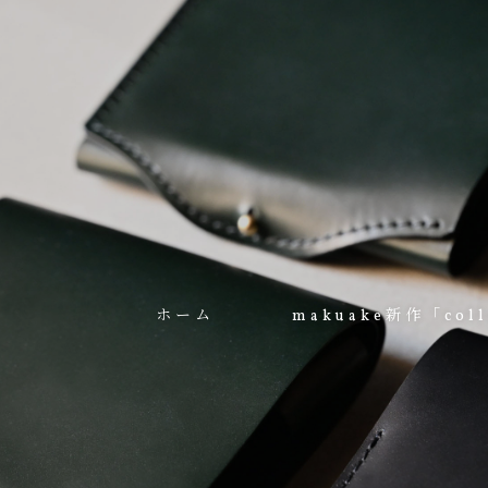
ホーム
makuake新作「coll